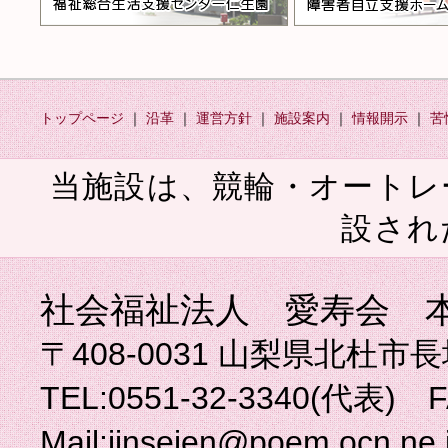
トップページ
｜
沿革
｜
運営方針
｜
施設案内
｜
情報開示
｜
苦
当施設は、競輪・オートレ
設され
社会福祉法人 愛寿会 
〒408-0031 山梨県北杜
TEL:0551-32-3340(代表) F
Mail:jinseien@poem.ocn.ne.